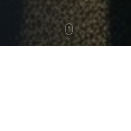
80+
3+
BETREUTE ATHLETEN
BERATENE VEREINE
10+
2+
JAHRE ERFAHRUNG
LÄNDER